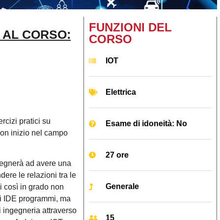
FUNZIONI DEL
E AL CORSO:
CORSO
IOT
Elettrica
cizi pratici su
Esame di idoneità: No
uon inizio nel campo
27 ore
segnerà ad avere una
ere le relazioni tra le
Generale
i così in grado non
ici IDE programmi, ma
i ingegneria attraverso
15