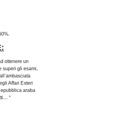
 60%.
:
 ad ottenere un
e superi gli esami,
 dall’ambasciata
gli Affari Esteri
 Repubblica araba
tti… “