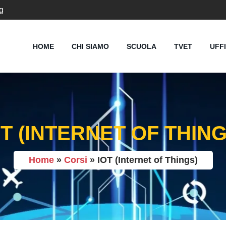
g
HOME
CHI SIAMO
SCUOLA
TVET
UFF
OT (INTERNET OF THING
Home
»
Corsi
»
IOT (Internet of Things)