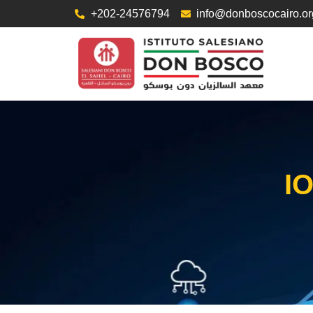
+202-24576794
info@donboscocairo.or
I