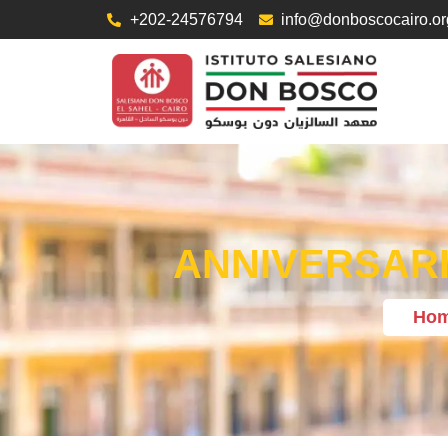
+202-24576794
info@donboscocairo.or
ANNIVERSARI
Ho