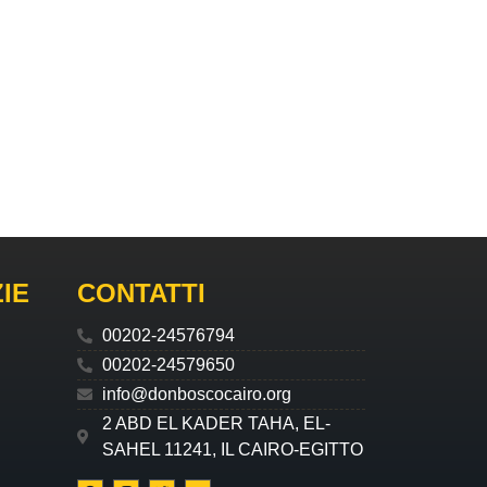
IE
CONTATTI
00202-24576794
00202-24579650
info@donboscocairo.org
2 ABD EL KADER TAHA, EL-
SAHEL 11241, IL CAIRO-EGITTO