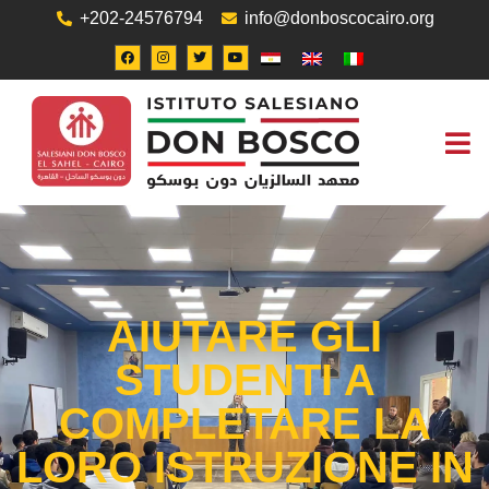
+202-24576794
info@donboscocairo.org
UFFICIO
AIUTARE GLI
STUDENTI A
COMPLETARE LA
LORO ISTRUZIONE IN