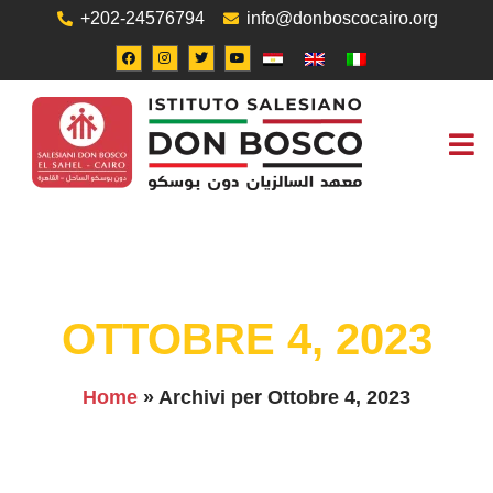
+202-24576794
info@donboscocairo.org
UFFICIO
OTTOBRE 4, 2023
Home
»
Archivi per Ottobre 4, 2023