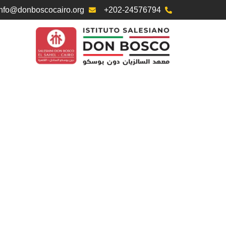
info@donboscocairo.org
+202-24576794