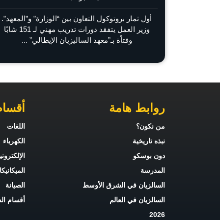
أول ثمار بروتوكول التعاون بين “الوزارة” و”المعهد”.
وزير العمل يتفقد دورات تدريب مهني لـ 151 شابًا
وفتاًة بـ”معهد الساليزيان الإيطالي” ...
روابط هامة
أقسام
من نكون؟
اللغات
نبذه تاريخية
الكهرباء
دون بوسكو
الإلكترون
المدرسة
الميكانيكا
السالزيان في الشرق الأوسط
الصيانة
السالزيان في العالم
أقسام ال
2026