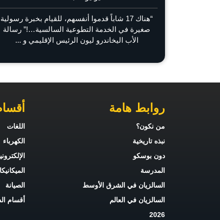
“هناك 17 شاباً قدموا أنفسهم، للقيام بخبرة رسولية
صغيرة في الخدمة التطوعية السالسية…!” رسالة
الأب اليخاندرو ليون الرئيس الإقليمي و ...
روابط هامة
أقسام
من نكون؟
اللغات
نبذه تاريخية
الكهرباء
دون بوسكو
الإلكترون
المدرسة
الميكانيكا
السالزيان في الشرق الأوسط
الصيانة
السالزيان في العالم
أقسام ال
2026