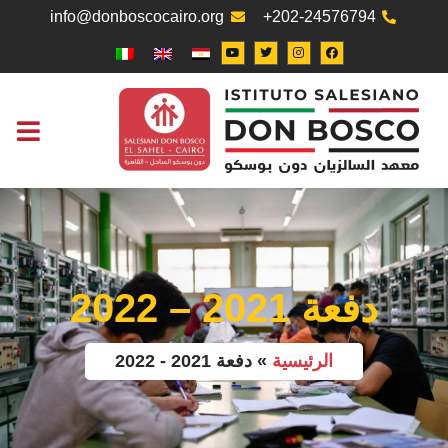
info@donboscocairo.org
+202-24576794
التواصل معنا
مكتب العم
دفعة 2021 – 2022
الرئيسية
»
دفعة 2021 - 2022