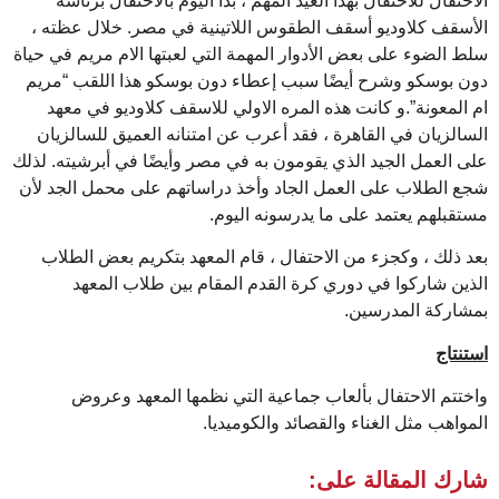
الاحتفال للاحتفال بهذا العيد المهم ، بدأ اليوم بالاحتفال برئاسة
الأسقف كلاوديو أسقف الطقوس اللاتينية في مصر. خلال عظته ،
سلط الضوء على بعض الأدوار المهمة التي لعبتها الام مريم في حياة
دون بوسكو وشرح أيضًا سبب إعطاء دون بوسكو هذا اللقب “مريم
ام المعونة”.و كانت هذه المره الاولي للاسقف كلاوديو في معهد
السالزيان في القاهرة ، فقد أعرب عن امتنانه العميق للسالزيان
على العمل الجيد الذي يقومون به في مصر وأيضًا في أبرشيته. لذلك
شجع الطلاب على العمل الجاد وأخذ دراساتهم على محمل الجد لأن
مستقبلهم يعتمد على ما يدرسونه اليوم.
بعد ذلك ، وكجزء من الاحتفال ، قام المعهد بتكريم بعض الطلاب
الذين شاركوا في دوري كرة القدم المقام بين طلاب المعهد
بمشاركة المدرسين.
استنتاج
واختتم الاحتفال بألعاب جماعية التي نظمها المعهد وعروض
المواهب مثل الغناء والقصائد والكوميديا.
شارك المقالة على: