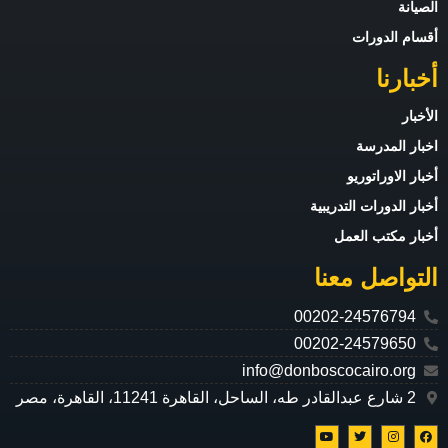
لصيانة
قسام الدورات
خبارنا
لأخبار
خبار المدرسة
خبار الاوراتوريو
خبار الدورات التدريبية
خبار مكتب العمل
لتواصل معنا
00202-24576794
00202-24579650
info@donboscocairo.org
2 شارع عبدالقادر طه، الساحل، القاهرة 11241، القاهرة، مصر