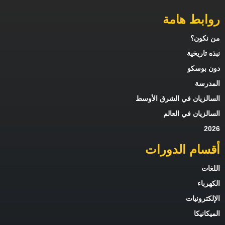
وابط هامة
ن نكون؟
بذه تاريخية
ون بوسكو
لمدرسة
لسالزيان في الشرق الأوسط
لسالزيان في العالم
202
قسام الدورات
للغات
لكهرباء
لإلكترونيات
لميكانيكا