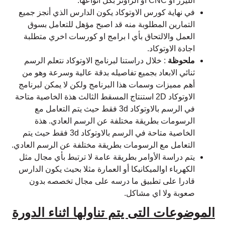
الليزر أو CNC او الراوتر بكل انواعها.
في نهاية كورس الاوتوكاد يكون الدارس الذي أنجز جميع
التمارين المطلوبة منه قد اصبح مؤهل للتعامل بسوق
العمل والالتحاق بأي ا برامج او كورسات اخري متطلبة
اجادة الاوتوكاد.
ملحوظة
: خلال دراستنا لبرنامج الاوتوكاد نتعلم الرسم
ثنائي الابعاد بجميع تفاصيله بدقة عالية وسرعة وهو من
أهم مميزات وسمات هذا البرنامج ولكن لا يمكن لبرنامج
الاوتوكاد 2D استنتاج المسقط الثالث هذة الخاصية متاحة
في الرسم بالاوتوكاد 3d فقط حيث يتم التعامل مع
الرسومات بطريقة مختلفة عن الرسم العادي. هذة
الخاصية متاحة في الرسم بالاوتوكاد 3d فقط حيث يتم
التعامل مع الرسومات بطريقة مختلفة عن الرسم العادي.
يتم دراسة الأوامر بطريقة عامة لا ترتبط بأي مجال مثل
الكهرباء اوالميكانيكا أو العمارة مثلا بحيث يكون الدارس
قادرا على تطبيق ما درسه على مجال تخصصه بدون
صعوبة ولا اي مشاكل.
الموضوعات التى يتم تناولها اثناء الدورة