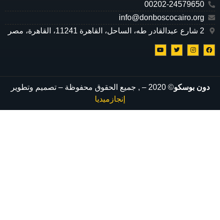
00202-24579650
info@donboscocairo.org
2 شارع عبدالقادر طه، الساحل، القاهرة 11241، القاهرة، مصر
دون بوسكو
© 2020 –
, جميع الحقوق محفوظة – تصميم وتطوير
إنجازميديا