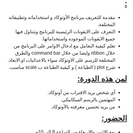
:
مقدمة للتعريف ببرنامج الأوتوكاد و استخداماته وتطبيقاته
المختلفة.
التعرف على الايقونات الرئيسية للبرنامج ونتناول فيها
جميع الايقونات الموجوده واستخداماتها.
تعلم كيفية التعامل مع ادخال الاوامر على البرنامج من
خلال ribbon وايضا من خلال command bar والطرق
المختلفة للرسم على الاوتوكاد سواء بالاحداثيات او الابعاد.
شرح plot ( الطباعة ) و كيفية الطباعة ب scale مناسب.
لمن هذه الدورة:
أي شخص يريد الاقتراب من أوتوكاد.
المهتمين بالرسم الميكانيكي.
من يريد تحسين معرفته بالأوتوكاد.
الحضور:
يوم الاثنين والاربعاء من الساعة 8 إلى 10م.