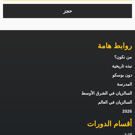
حجز
وابط هامة
ن نكون؟
بذه تاريخية
ون بوسكو
لمدرسة
لسالزيان في الشرق الأوسط
لسالزيان في العالم
202
قسام الدورات