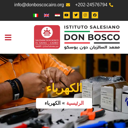
info@donboscocairo.org
+202-24576794
التواصل معنا
مكتب العم
الكهرباء
الرئيسية
»
الكهرباء