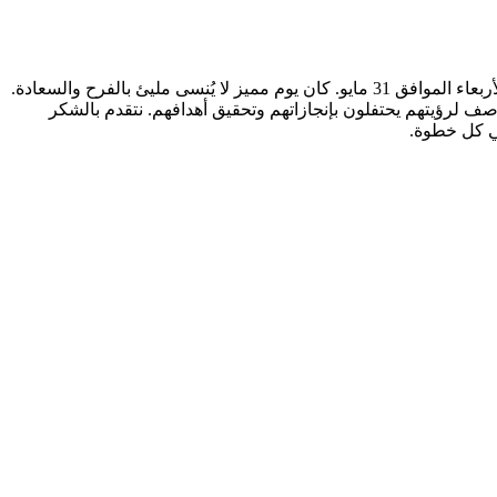
يشرفنا أن نشارككم فرحتنا وسعادتنا بحفل خريجي الصف الثالث نظام الثلاث سنوات والصف الخامس نظام الخمس سنوات الذي اقيم يوم الأربعاء الموافق 31 مايو. كان يوم مميز لا يُنسى مليئ بالفرح والسعادة.
وصف لرؤيتهم يحتفلون بإنجازاتهم وتحقيق أهدافهم. نتقدم بالشكر
في كل خطوة.