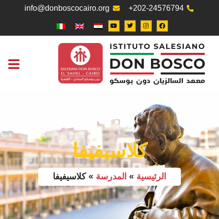
info@donboscocairo.org
+202-24576794
التواصل معنا
مكتب العم
كلاسيفيفا
الرئيسية
»
المدرسة
»
كلاسيفيفا