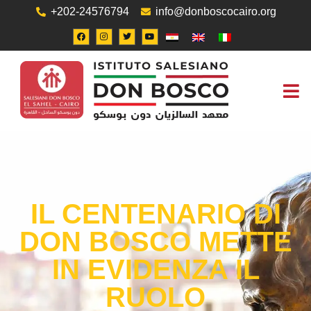
+202-24576794
info@donboscocairo.org
UFFICIO
IL CENTENARIO DI
DON BOSCO METTE
IN EVIDENZA IL
RUOLO