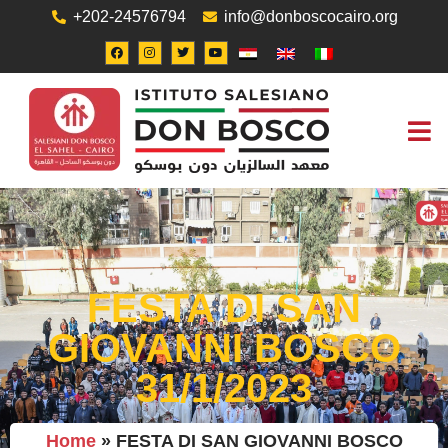
+202-24576794
info@donboscocairo.org
UFFICIO
FESTA DI SAN
GIOVANNI BOSCO
31/1/2023
Home
»
FESTA DI SAN GIOVANNI BOSCO